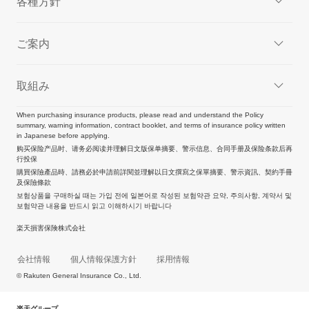
各種方針
ご案内
取組み
When purchasing insurance products, please read and understand the Policy
summary, warning information, contract booklet, and terms of insurance policy written
in Japanese before applying.
购买保险产品时、请务必阅读并理解日文版保单摘要、警示信息、合同手册及保险条款后再
行投保
購買保險產品時、請務必於申請前詳閱並理解以日文撰寫之保單摘要、警示資訊、契約手冊
及保險條款
보험상품을 구매하실 때는 가입 전에 일본어로 작성된 보험약관 요약, 주의사항, 계약서 및
보험약관 내용을 반드시 읽고 이해하시기 바랍니다
楽天損害保険株式会社
会社情報
個人情報保護方針
採用情報
© Rakuten General Insurance Co., Ltd.
楽天グループ