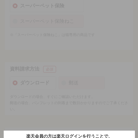
スーパーペット保険
スーパーペット保険ねこ
※「スーパーペット保険ねこ」は猫専用の商品です
資料請求方法
必須
ダウンロード
郵送
ダウンロードの場合、すぐにご確認いただけます。
郵送の場合、パンフレットの到着まで数日かかりますのでご了承くださ
い。
氏名（漢字）
必須
楽天会員の方は楽天ログインを行うことで、