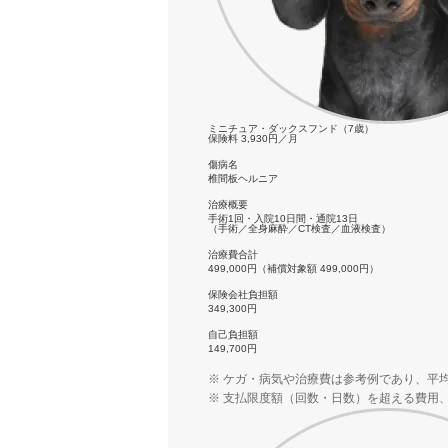
ミニチュア・ダックスフンド（7歳）
保険料
3,930
円／月
傷病名
椎間板ヘルニア
治療概要
手術1回・入院10日間・通院13日
（手術／全身麻酔／CT検査／血液検査）
治療費合計
499,000
円
（補償対象額 499,000円）
保険会社負担額
349,300
円
自己負担額
149,700
円
ケガ・病気や治療費は参考例であり、平
支払限度額（回数・日数）を超える費用