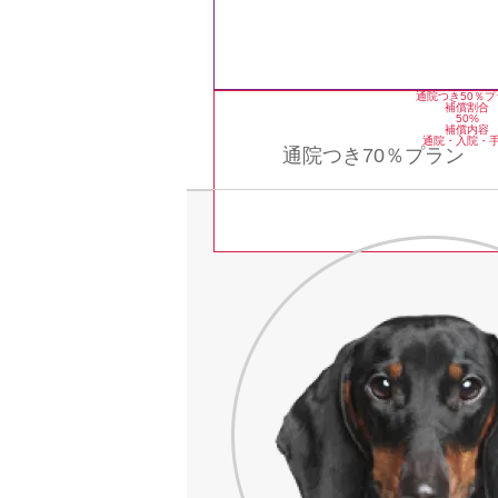
通院つき
50
％プ
補償割合
50
%
補償内容
通院・入院・
通院つき
70％プラン