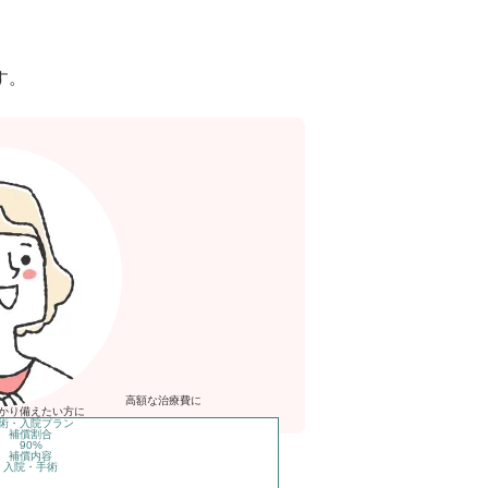
す。
高額な治療費
に
かり備えたい方に
術・入院
プラン
補償割合
90
%
補償内容
入院・手術