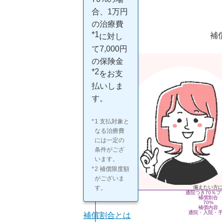
合、1万円
の治療費
*1
補
に対し
て7,000円
の保険金
*2
をお支
払いしま
す。
1 支払対象と
なる治療費
には一定の
条件がござ
います。
2 補償限度額
がございま
す。
備えたい方
通院つき
70
％プ
補償割合
70
%
補償内容
通院・入院・
補償割合とは