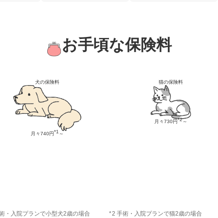
お手頃な保険料
犬の保険料
猫の保険料
*2
月々
730
円
～
*1
月々
740
円
～
手術・入院プランで小型犬2歳の場合
2 手術・入院プランで猫2歳の場合