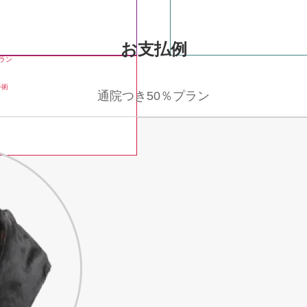
お支払例
ラン
手術
通院つき
50％プラン