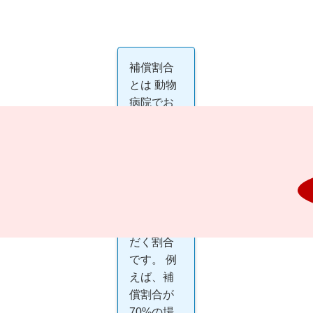
補償割合
とは
動物
病院でお
客さまが
負担され
た治療費
用のう
ち、当社
が補償さ
せていた
だく割合
です。 例
えば、補
償割合が
70%の場