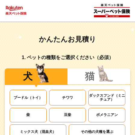
Rakuten 楽天ペット保険
かんたんお見積り
1. ペットの種類をご選択ください（必須）
犬
猫
ダックスフンド（ミニ
プードル（トイ）
チワワ
チュア）
柴
豆柴
ポメラニアン
ミックス犬（混血犬）
その他の犬種を選ぶ