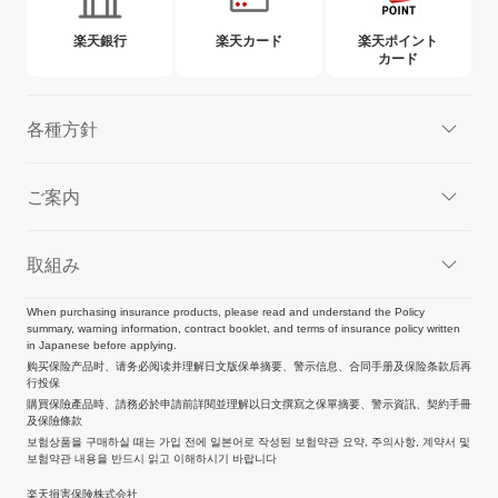
楽天銀行
楽天カード
楽天ポイント
カード
各種方針
ご案内
取組み
When purchasing insurance products, please read and understand the Policy
summary, warning information, contract booklet, and terms of insurance policy written
in Japanese before applying.
购买保险产品时、请务必阅读并理解日文版保单摘要、警示信息、合同手册及保险条款后再
行投保
購買保險產品時、請務必於申請前詳閱並理解以日文撰寫之保單摘要、警示資訊、契約手冊
及保險條款
보험상품을 구매하실 때는 가입 전에 일본어로 작성된 보험약관 요약, 주의사항, 계약서 및
보험약관 내용을 반드시 읽고 이해하시기 바랍니다
楽天損害保険株式会社