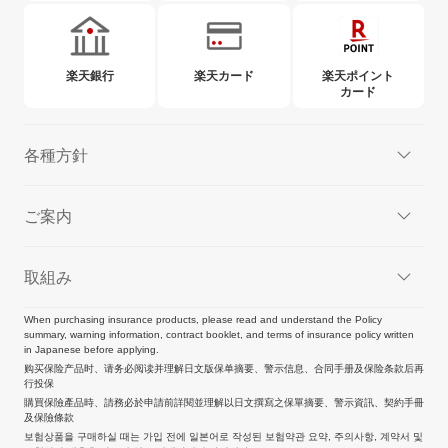
楽天銀行
楽天カード
楽天ポイント
カード
各種方針
ご案内
取組み
When purchasing insurance products, please read and understand the Policy
summary, warning information, contract booklet, and terms of insurance policy written
in Japanese before applying.
购买保险产品时、请务必阅读并理解日文版保单摘要、警示信息、合同手册及保险条款后再
行投保
購買保險產品時、請務必於申請前詳閱並理解以日文撰寫之保單摘要、警示資訊、契約手冊
及保險條款
보험상품을 구매하실 때는 가입 전에 일본어로 작성된 보험약관 요약, 주의사항, 계약서 및